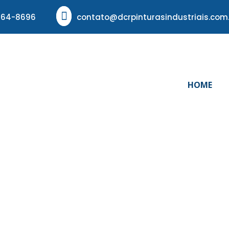
664-8696
contato@dcrpinturasindustriais.com.
HOME