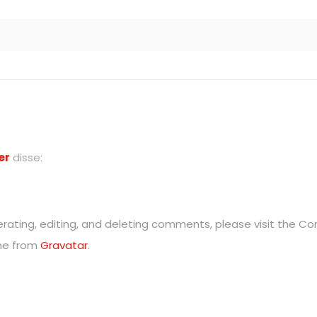
er
disse:
rating, editing, and deleting comments, please visit the 
me from
Gravatar
.