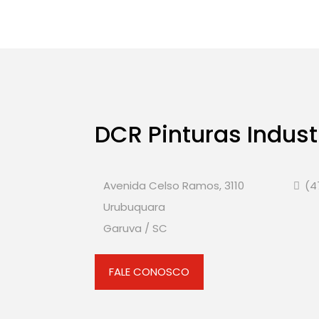
DCR Pinturas Indust
Avenida Celso Ramos, 3110
(4
Urubuquara
Garuva / SC
FALE CONOSCO