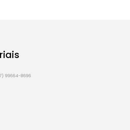
riais
7) 99664-8696