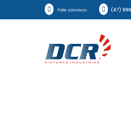
Fale conosco:
(47) 99